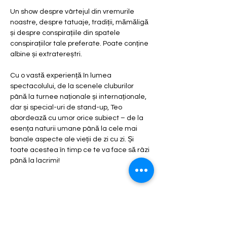
Un show despre vârtejul din vremurile 
noastre, despre tatuaje, tradiții, mămăligă 
și despre conspirațiile din spatele 
conspirațiilor tale preferate. Poate conține 
albine și extratereștri.
Cu o vastă experiență în lumea 
spectacolului, de la scenele cluburilor 
până la turnee naționale și internaționale, 
dar și special-uri de stand-up, Teo 
abordează cu umor orice subiect – de la 
esența naturii umane până la cele mai 
banale aspecte ale vieții de zi cu zi. Și 
toate acestea în timp ce te va face să râzi 
până la lacrimi!
Share this event